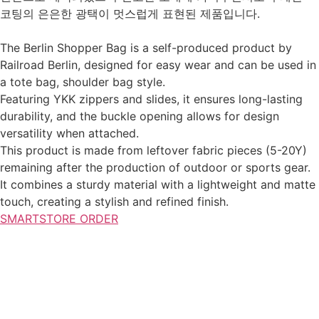
코팅의 은은한 광택이 멋스럽게 표현된 제품입니다.
The Berlin Shopper Bag is a self-produced product by
Railroad Berlin, designed for easy wear and can be used in
a tote bag, shoulder bag style.
Featuring YKK zippers and slides, it ensures long-lasting
durability, and the buckle opening allows for design
versatility when attached.
This product is made from leftover fabric pieces (5-20Y)
remaining after the production of outdoor or sports gear.
It combines a sturdy material with a lightweight and matte
touch, creating a stylish and refined finish.
SMARTSTORE ORDER
Product Information
stagram
Youtube
Comment
Envelope
Email